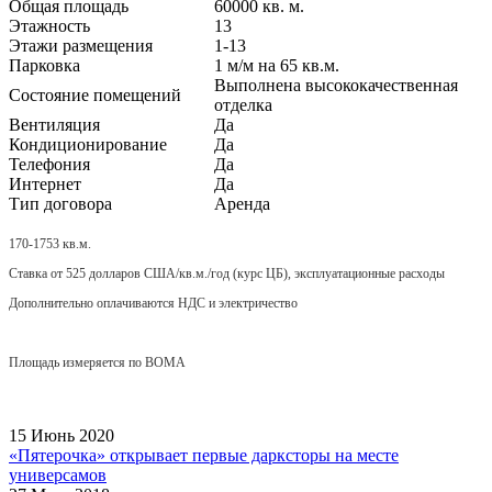
Общая площадь
60000 кв. м.
Этажность
13
Этажи размещения
1-13
Парковка
1 м/м на 65 кв.м.
Выполнена высококачественная
Состояние помещений
отделка
Вентиляция
Да
Кондиционирование
Да
Телефония
Да
Интернет
Да
Тип договора
Аренда
170-1753 кв.м.
Ставка от 525 долларов США/кв.м./год (курс ЦБ), эксплуатационные расходы
Дополнительно оплачиваются НДС и электричество
Площадь измеряется по ВОМА
15 Июнь 2020
«Пятерочка» открывает первые дарксторы на месте
универсамов