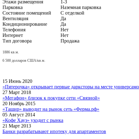
Этажи размещения
1-3
Парковка
Наземная парковка
Состояние помещений
С отделкой
Вентиляция
Да
Кондиционирование
Да
Телефония
Нет
Интернет
Нет
Тип договора
Продажа
1886 кв.м.
6 500 долларов США/кв.м.
15 Июнь 2020
«Пятерочка» открывает первые дарксторы на месте универсам
27 Март 2018
«Мегафон» близок к покупке сети «Связной»
20 Ноябрь 2015
«Ташир» выводит на рынок сеть «Ферма.рф»
05 Август 2014
«Кофе Хауз» уходит с рынка
21 Март 2013
Банки разрабатывают ипотеку для апартаментов